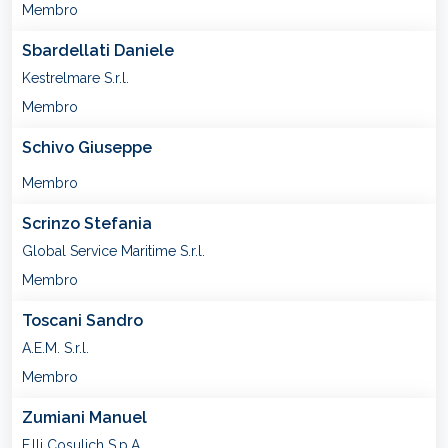
Membro
Sbardellati Daniele
Kestrelmare S.r.l.
Membro
Schivo Giuseppe
Membro
Scrinzo Stefania
Global Service Maritime S.r.l.
Membro
Toscani Sandro
A.E.M. S.r.l.
Membro
Zumiani Manuel
F.lli Cosulich S.p.A.