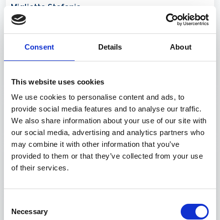
Miglietta Stefania
Finsea S.p.A.
Membro
Consent
Details
About
Miglio Ilaria
Finsea S.p.A.
This website uses cookies
Membro
We use cookies to personalise content and ads, to
Morasso Stefania
provide social media features and to analyse our traffic.
Intermare S.p.A.
We also share information about your use of our site with
Membro
our social media, advertising and analytics partners who
may combine it with other information that you’ve
Pessina Paolo
provided to them or that they’ve collected from your use
Hapag Lloyd Italy S.r.l.
of their services.
Membro
Risso Minica
Consent
OOCL Italy S.r.l.
Necessary
Selection