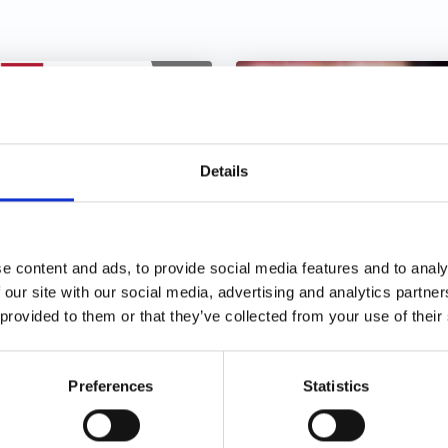
Details
N - Gli
ETS: cosa cambia c
giornamenti di
la proposta di
e content and ads, to provide social media features and to analy
glio 2026
revisione della
 our site with our social media, advertising and analytics partn
Commissione Ue p
 provided to them or that they’ve collected from your use of their
il settore del
trasporto marittim
Preferences
Statistics
04/08/2026
04/08/2026