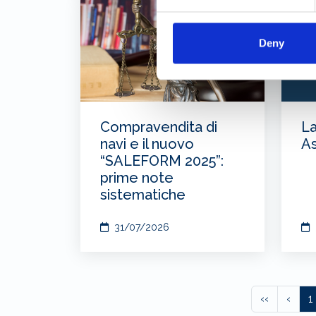
Deny
Compravendita di
La
navi e il nuovo
As
“SALEFORM 2025”:
prime note
sistematiche
31/07/2026
‹‹
‹
1