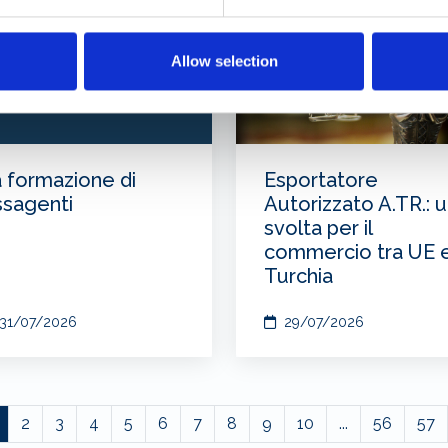
Allow selection
 formazione di
Esportatore
sagenti
Autorizzato A.TR.: 
svolta per il
commercio tra UE 
Turchia
31/07/2026
29/07/2026
2
3
4
5
6
7
8
9
10
...
56
57