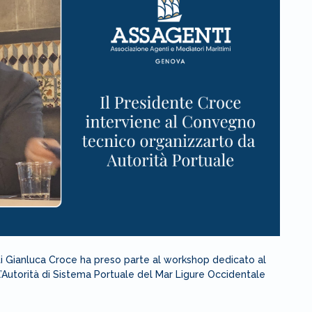
i Gianluca Croce ha preso parte al workshop dedicato al
all’Autorità di Sistema Portuale del Mar Ligure Occidentale