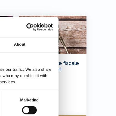
About
on
Nuovo regime fiscale
per i lavoratori
se our traffic. We also share
marittimi
ers who may combine it with
er
 services.
o
Marketing
31/07/2026