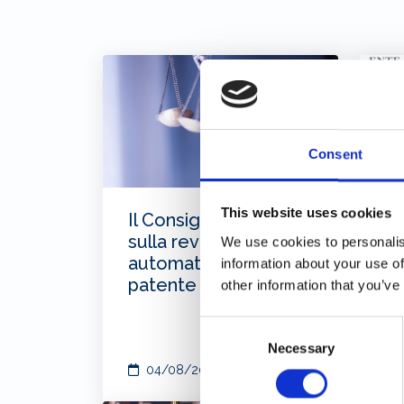
Consent
This website uses cookies
Il Consiglio di Stato
EB
sulla revoca
ag
We use cookies to personalis
automatica della
lu
information about your use of
patente nautica
other information that you’ve
Consent
Necessary
Selection
04/08/2026