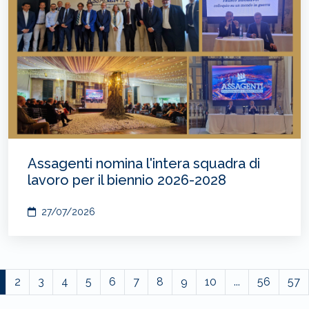
Assagenti nomina l'intera squadra di
lavoro per il biennio 2026-2028
27/07/2026
2
3
4
5
6
7
8
9
10
...
56
57