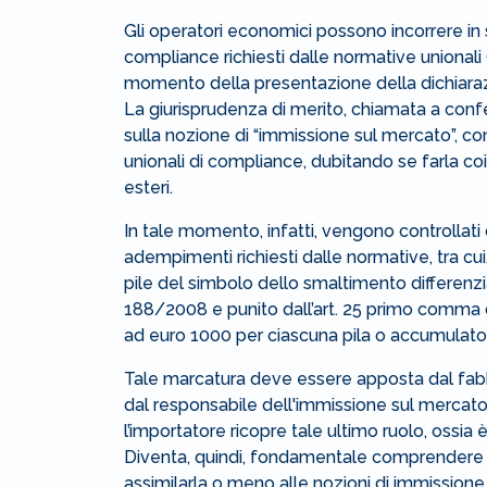
Gli operatori economici possono incorrere in 
compliance richiesti dalle normative unionali
momento della presentazione della dichiara
La giurisprudenza di merito, chiamata a confe
sulla nozione di “immissione sul mercato”, c
unionali di compliance, dubitando se farla co
esteri.
In tale momento, infatti, vengono controllati d
adempimenti richiesti dalle normative, tra cui
pile del simbolo dello smaltimento differenziat
188/2008 e punito dall’art. 25 primo comma
ad euro 1000 per ciascuna pila o accumulat
Tale marcatura deve essere apposta dal fabbr
dal responsabile dell'immissione sul mercato
l’importatore ricopre tale ultimo ruolo, ossia
Diventa, quindi, fondamentale comprendere 
assimilarla o meno alle nozioni di immissione 