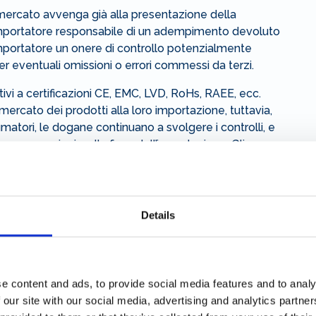
 mercato avvenga già alla presentazione della
’importatore responsabile di un adempimento devoluto
’importatore un onere di controllo potenzialmente
er eventuali omissioni o errori commessi da terzi.
ivi a certificazioni CE, EMC, LVD, RoHs, RAEE, ecc.
ercato dei prodotti alla loro importazione, tuttavia,
atori, le dogane continuano a svolgere i controlli, e
ogare sanzioni, nella fase dell’importazione. Gli
sì onerosi da punire in maniera del tutto sproporzionata
revenire o evitare tali violazioni neppure con la
Details
e opposte esigenze di tutela del mercato e di
è rappresentata dalla necessaria distinzione che le
 caso, tra gli acquisti dall’estero online da parte di
to di una attività professionale: solo nel primo caso,
e content and ads, to provide social media features and to analy
o di tutti i requisiti di sicurezza e compliance richiesti
 our site with our social media, advertising and analytics partn
to deve poter utilizzare in sicurezza il bene tale e