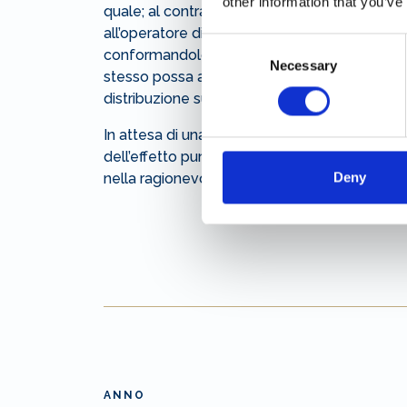
other information that you’ve
quale; al contrario, invece, nel caso di un ac
all’operatore di svolgere i controlli e le nece
Consent
conformandolo eventualmente alle esigenze 
Necessary
Selection
stesso possa acquisire l’effettiva disponibili
distribuzione sul mercato.
In attesa di una riduzione a equità delle san
dell’effetto punitivo con l’effettivo disvalore
Deny
nella ragionevolezza dei giudici.
ANNO