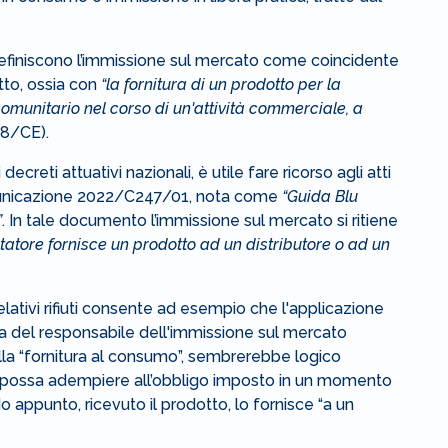
definiscono l’immissione sul mercato come coincidente
tto, ossia con
“la fornitura di un prodotto per la
comunitario nel corso di un'attività commerciale, a
8/CE).
decreti attuativi nazionali, è utile fare ricorso agli atti
omunicazione 2022/C247/01, nota come
“Guida Blu
”
. In tale documento l’immissione sul mercato si ritiene
atore fornisce un prodotto ad un distributore o ad un
lativi rifiuti consente ad esempio che l'applicazione
a del responsabile dell'immissione sul mercato
lla “fornitura al consumo”, sembrerebbe logico
o possa adempiere all’obbligo imposto in un momento
 appunto, ricevuto il prodotto, lo fornisce “a un