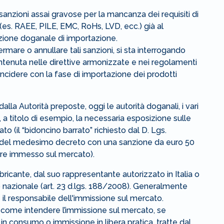
sanzioni assai gravose per la mancanza dei requisiti di
 (es. RAEE, PILE, EMC, RoHs, LVD, ecc.) già al
zione doganale di importazione.
rmare o annullare tali sanzioni, si sta interrogando
ontenuta nelle direttive armonizzate e nei regolamenti
incidere con la fase di importazione dei prodotti
alla Autorità preposte, oggi le autorità doganali, i vari
, a titolo di esempio, la necessaria esposizione sulle
o (il “bidoncino barrato” richiesto dal D. Lgs.
 del medesimo decreto con una sanzione da euro 50
ore immesso sul mercato).
icante, dal suo rappresentante autorizzato in Italia o
 nazionale (art. 23 d.lgs. 188/2008). Generalmente
 è il responsabile dell'immissione sul mercato.
come intendere l’immissione sul mercato, se
in consumo o immissione in libera pratica, tratte dal