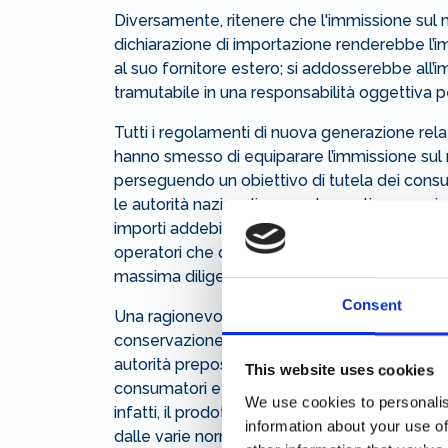
Diversamente, ritenere che l'immissione sul
dichiarazione di importazione renderebbe l
al suo fornitore estero; si addosserebbe all
tramutabile in una responsabilità oggettiva p
Tutti i regolamenti di nuova generazione relat
hanno smesso di equiparare l’immissione sul m
perseguendo un obiettivo di tutela dei consum
le autorità nazionali preposte continuano a irr
importi addebitati, tuttavia, sono talvolta co
operatori che di fatto non avrebbero potuto p
massima diligenza.
Consent
Una ragionevole soluzione, che contemperi l
conservazione del principio di colpevolezza 
autorità preposte dovrebbero operare, caso per
This website uses cookies
consumatori e le importazioni svolte nell’ambi
We use cookies to personalis
infatti, il prodotto importato è lecito sia fornit
information about your use of
dalle varie normative unionali, perché il priva