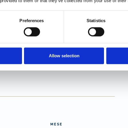
 provided to them or that they’ve collected from your use of their
quisto “professionale”, è altrettanto equo permettere
ssarie lavorazioni sul prodotto importato,
del mercato nazionale di riferimento, quando cioè lo
Preferences
Statistics
tà della merce e divenirne responsabile della
zioni previste “al pezzo” per una maggiore coerenza
 delle violazioni contestate, gli operatori confidano
Allow selection
MESE