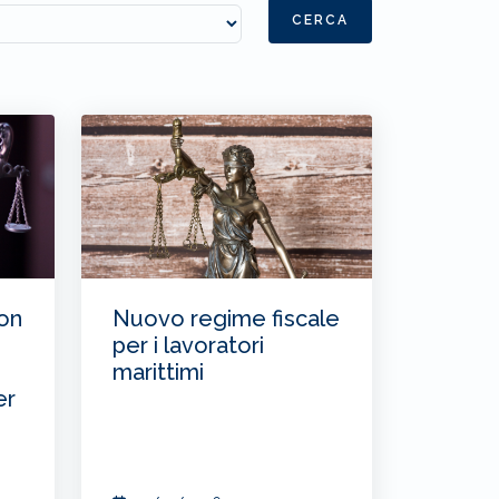
CERCA
on
Nuovo regime fiscale
per i lavoratori
marittimi
er
o