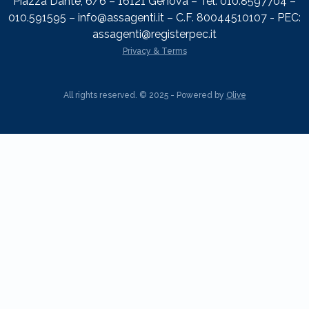
Piazza Dante, 6/6 – 16121 Genova – Tel: 010.8597704 –
010.591595 – info@assagenti.it – C.F. 80044510107 - PEC:
assagenti@registerpec.it
Privacy & Terms
All rights reserved. © 2025 - Powered by
Olive