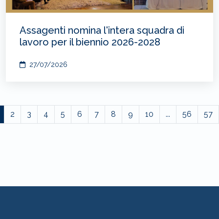
Assagenti nomina l'intera squadra di
lavoro per il biennio 2026-2028
27/07/2026
2
3
4
5
6
7
8
9
10
...
56
57