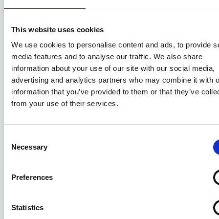
This website uses cookies
We use cookies to personalise content and ads, to provide s
media features and to analyse our traffic. We also share
information about your use of our site with our social media,
advertising and analytics partners who may combine it with o
information that you’ve provided to them or that they’ve colle
from your use of their services.
Compravendita di navi e il nuovo
“SALEFORM 2025”: prime note
Consent
sistematiche
Necessary
Selection
31/07/2026
Preferences
Statistics